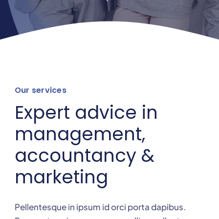
Media
Faire un don
Our services
Devenir membre
Expert advice in
management,
accountancy &
marketing
Pellentesque in ipsum id orci porta dapibus.