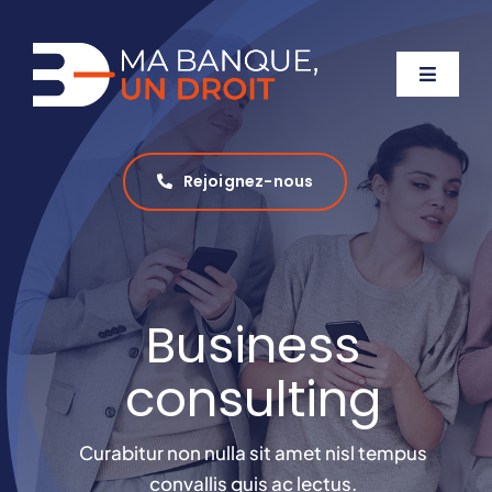
Passer
au
contenu
Toggle
Navigat
Accueil
Rejoignez-nous
A propos
Business
Notre accompagnement
consulting
Actualités
Curabitur non nulla sit amet nisl tempus
convallis quis ac lectus.