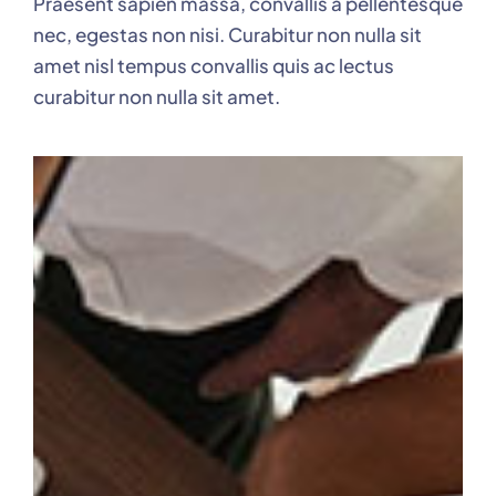
Praesent sapien massa, convallis a pellentesque
nec, egestas non nisi. Curabitur non nulla sit
amet nisl tempus convallis quis ac lectus
curabitur non nulla sit amet.